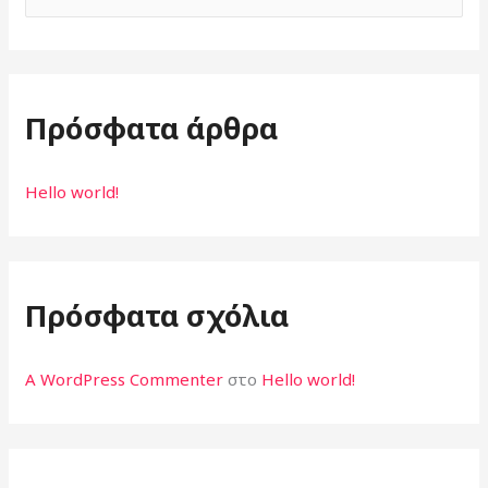
ν
α
ζ
Πρόσφατα άρθρα
ή
τ
η
Hello world!
σ
η
γ
Πρόσφατα σχόλια
ι
α
A WordPress Commenter
στο
Hello world!
: